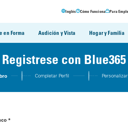
Inglés
Cómo Funciona
Para Empl
e en Forma
Audición y Vista
Hogar y Familia
Registrese con Blue365
2
3
bro
Completar Perfil
Personalizar
Step 2:
Step 3:
sco *