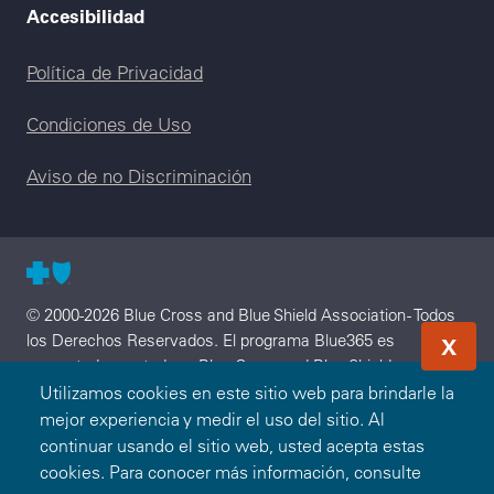
Accesibilidad
Legal menu
Política de Privacidad
Condiciones de Uso
Aviso de no Discriminación
© 2000-2026 Blue Cross and Blue Shield Association - Todos
los Derechos Reservados. El programa Blue365 es
X
presentado a usted por Blue Cross and Blue Shield
Association. Blue Cross and Blue Shield Association es una
Utilizamos cookies en este sitio web para brindarle la
asociación de Compañías Blue Cross y/o Blue Shield
mejor experiencia y medir el uso del sitio. Al
independientes que operan a nivel local. Blue Cross and Blue
continuar usando el sitio web, usted acepta estas
Shield of Montana, una División de Health Care Service
cookies. Para conocer más información, consulte
Corporation, una Mutual Legal Reserve Company, es un