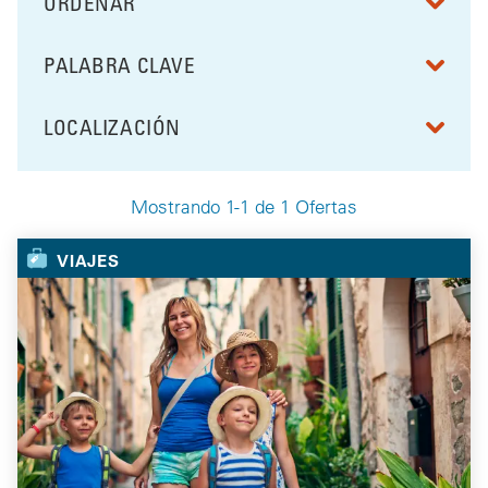
ORDENAR
RESULTS BY
PALABRA CLAVE
FILTRAR POR
LOCALIZACIÓN
FILTRAR POR
Mostrando 1-1 de 1 Ofertas
Your Selected Deals
VIAJES