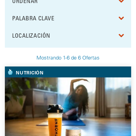
ORDENAR
RESULTS BY
PALABRA CLAVE
FILTRAR POR
LOCALIZACIÓN
FILTRAR POR
Mostrando 1-6 de 6 Ofertas
Your Selected Deals
NUTRICIÓN