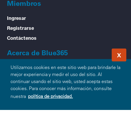
Miembros
Ingresar
Registrarse
Contáctenos
Acerca de Blue365
X
Nuestra Misión
Utilizamos cookies en este sitio web para brindarle la
mejor experiencia y medir el uso del sitio. Al
Cómo Funciona
continuar usando el sitio web, usted acepta estas
Preguntas Frecuentes
cookies. Para conocer más información, consulte
nuestra
política de privacidad.
Compañías Blue Participantes
Asociarse con Blue365
Para Empleadores
Consejos Saludables