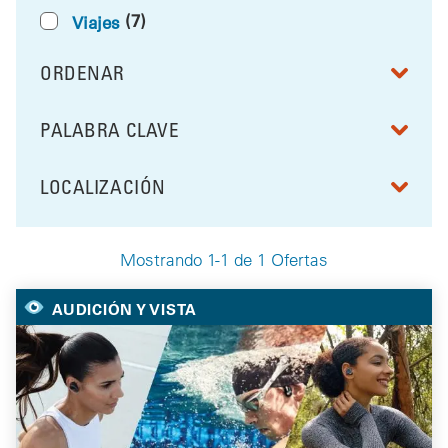
(7)
Viajes
ORDENAR
RESULTS BY
PALABRA CLAVE
FILTRAR POR
LOCALIZACIÓN
FILTRAR POR
Mostrando 1-1 de 1 Ofertas
Your Selected Deals
AUDICIÓN Y VISTA