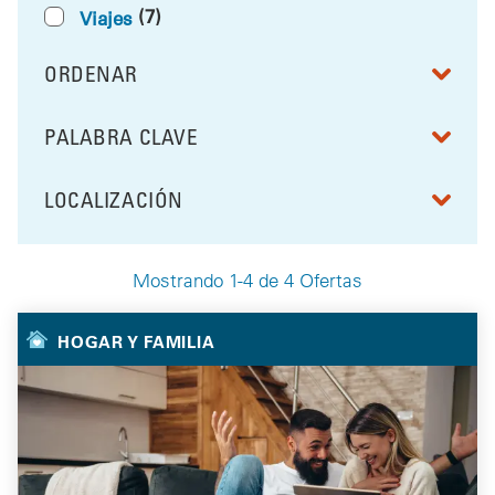
(7)
Viajes
ORDENAR
RESULTS BY
PALABRA CLAVE
FILTRAR POR
LOCALIZACIÓN
FILTRAR POR
Mostrando 1-4 de 4 Ofertas
Your Selected Deals
HOGAR Y FAMILIA