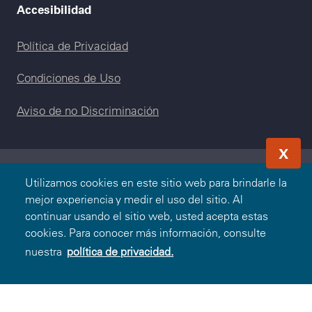
Accesibilidad
Legal menu
Política de Privacidad
Condiciones de Uso
Aviso de no Discriminación
X
Utilizamos cookies en este sitio web para brindarle la
© 2000-2026 Blue Cross and Blue Shield Association —
mejor experiencia y medir el uso del sitio. Al
Todos los Derechos Reservados. El programa Blue365 es
continuar usando el sitio web, usted acepta estas
presentado a usted por Blue Cross and Blue Shield
cookies. Para conocer más información, consulte
Association. Blue Cross and Blue Shield Association es una
nuestra
política de privacidad.
asociación de Compañías Blue Cross y/o Blue Shield
independientes que operan a nivel local. Blue Cross and Blue
Shield of Massachusetts es un licenciatario independiente
de Blue Cross and Blue Shield Association.