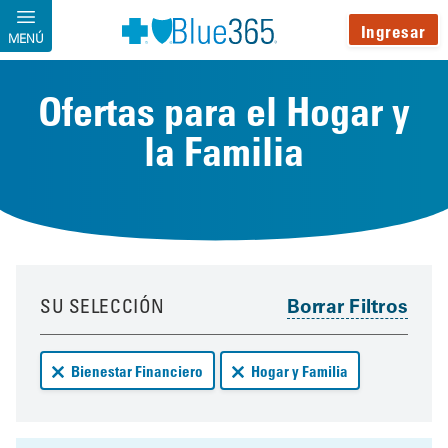
Pasar al contenido principal
Ingresar
MENÚ
Ofertas para el Hogar y
la Familia
Your results have been updated
Skip to your results
SU SELECCIÓN
Remove Bienestar Financiero deals from your results
Remove Hogar y Familia deals f
Bienestar Financiero
Hogar y Familia