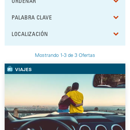
ORDENAR
RESULTS BY
PALABRA CLAVE
FILTRAR POR
LOCALIZACIÓN
FILTRAR POR
Mostrando 1-3 de 3 Ofertas
Your Selected Deals
VIAJES