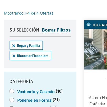
Mostrando 1-4 de 4 Ofertas
Your 
HOGAR 
Your results have been updated
Skip to your results
SU SELECCIÓN
Remove Hogar y Familia deals from your results
Hogar y Familia
Remove Bienestar Financiero deals from your results
Bienestar Financiero
CATEGORÍA
FILTRAR POR
(10)
Vestuario y Calzado
Ahorre Ha
(21)
Ponerse en Forma
Estándar 