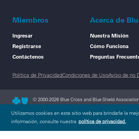
Miembros
Acerca de Bl
Ingresar
Nuestra Misión
Registrarse
Cómo Funciona
Contáctenos
Preguntas Frecuent
Legal menu
Política de Privacidad
Condiciones de Uso
Aviso de no 
© 2000-2026 Blue Cross and Blue Shield Associatio
Blue Cross and Blue Shield Association es una asoci
Utilizamos cookies en este sitio web para brindarle la mej
licenciatario independiente de Blue Cross and Blue S
información, consulte nuestra
política de privacidad.