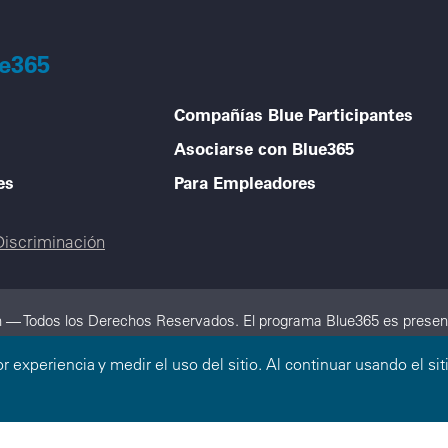
ue365
Compañías Blue Participantes
Asociarse con Blue365
es
Para Empleadores
Discriminación
n — Todos los Derechos Reservados. El programa Blue365 es present
ación de Compañías Blue Cross y/o Blue Shield independientes que ope
or experiencia y medir el uso del sitio. Al continuar usando el 
hield Association.