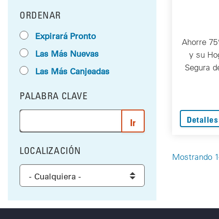
ORDENAR
RESULTS BY
Expirará Pronto
Ahorre 75
Las Más Nuevas
y su Ho
Segura d
Las Más Canjeadas
PALABRA CLAVE
FILTRAR POR
Ingrese una palabra o frase para buscar los resultad
Detalles
LOCALIZACIÓN
FILTRAR POR
Mostrando 1-
Select a location to filter the results