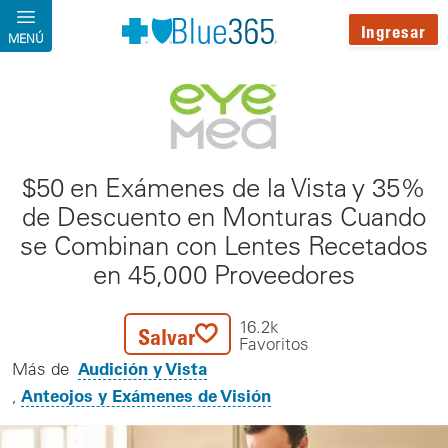
Pasar al contenido principal
Ingresar
MENÚ
$50 en Exámenes de la Vista y 35%
de Descuento en Monturas Cuando
se Combinan con Lentes Recetados
en 45,000 Proveedores
16.2k
Salvar
Favoritos
Audición y Vista
Más de
Anteojos y Exámenes de Visión