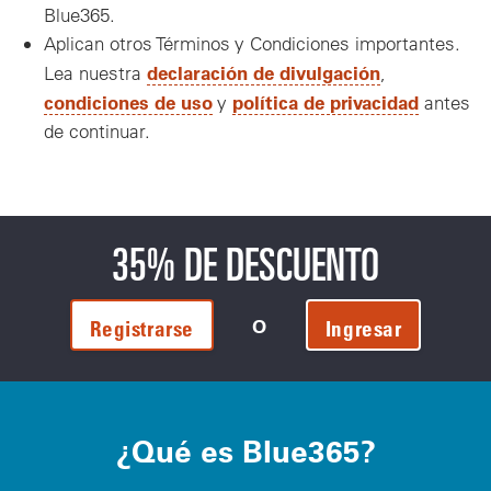
Blue365.
Aplican otros Términos y Condiciones importantes.
declaración de divulgación
Lea nuestra
,
condiciones de uso
política de privacidad
y
antes
de continuar.
35% DE DESCUENTO
O
Registrarse
Ingresar
¿Qué es Blue365?