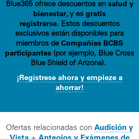
salud y
Blue365 ofrece descuentos en
bienestar
gratis
, y es
registrarse.
Estos descuentos
exclusivos están disponibles para
Compañías BCBS
miembros de
participantes
(por ejemplo, Blue Cross
Blue Shield of Arizona).
¡Regístrese ahora y empieze a
ahorrar!
Audición y
Ofertas relacionadas con
Vista
Anteojos y Exámenes de
+