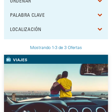
ORDENAR
RESULTS BY
PALABRA CLAVE
FILTRAR POR
LOCALIZACIÓN
FILTRAR POR
Mostrando 1-3 de 3 Ofertas
Your Selected Deals
VIAJES