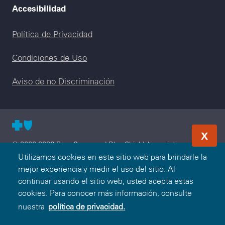
Accesibilidad
Legal menu
Política de Privacidad
Condiciones de Uso
Aviso de no Discriminación
X
© 2000-2026 Blue Cross and Blue Shield Association —
Todos los Derechos Reservados. El programa Blue365 es
Utilizamos cookies en este sitio web para brindarle la
presentado a usted por Blue Cross and Blue Shield
mejor experiencia y medir el uso del sitio. Al
Association. Blue Cross and Blue Shield Association es una
continuar usando el sitio web, usted acepta estas
asociación de Compañías Blue Cross y/o Blue Shield
cookies. Para conocer más información, consulte
independientes que operan a nivel local. Anthem Blue Cross
nuestra
política de privacidad.
and Blue Shield Colorado es un licenciatario independiente de